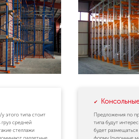
Консольны
/у этого типа стоит
Предложения по пр
 груз средней
типа будут интерес
такие стеллажи
будет размещаться
поминают паллетные
форму
(рулонные
ма