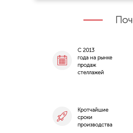
Поч
С 2013
года на рынке
продаж
стеллажей
Кротчайшие
сроки
производства