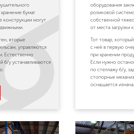
нушительного
оборудования закл
хранение бумаг
роликовой системо
ие конструкции могут
собственной тяже
одвижными.
от места загрузки к
тен, вторые
Тот товар, который
ельсам, управляются
с неё в первую оче
и. Естественно
при хранении прод
й б/у устанавливаются
Если нужно остано
ю.
по стеллажу б/у, з
стопорные механиз
оснащается изнача