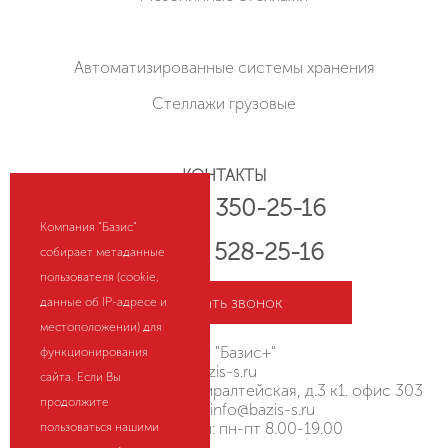
Автоматизированные системы хранения
Стеллажи грузовые
КОНТАКТЫ
+7 (800) 350-25-16
Компания "Базис"
+7 (843) 528-25-16
собирает метаданные
пользователя (cookie,
Заказать звонок
данные об IP-адресе и
местоположении) для
ООО "Базис+"
функционирования
bazis-s.ru
сайта. Если Вы
Россия, г. Казань, ул.Адмиралтейская, д.3 к1. офис 303
продолжите
Эл. почта:
info@bazis-s.ru
Режим работы: пн-пт 8.00-19.00
пользоваться нашими